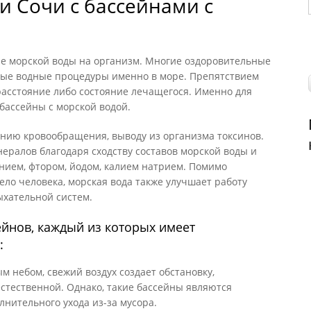
и Сочи с бассейнами с
ие морской воды на организм. Многие оздоровительные
ные водные процедуры именно в море. Препятствием
 расстояние либо состояние лечащегося. Именно для
бассейны с морской водой.
ению кровообращения, выводу из организма токсинов.
ералов благодаря сходству составов морской воды и
нием, фтором, йодом, калием натрием. Помимо
ло человека, морская вода также улучшает работу
ыхательной систем.
ейнов, каждый из которых имеет
:
м небом, свежий воздух создает обстановку,
стественной. Однако, такие бассейны являются
лнительного ухода из-за мусора.