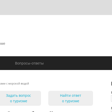
зме
Вопросы-ответы
нами с морской водой
Задать вопрос
Найти ответ
о туризме
о туризме