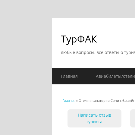
ТурФАК
любые вопросы, все ответы о тури
Главная
Авиабилеты/отели
Главная
» Отели и санатории Сочи с бассей
Вы здесь
Написать отзыв
туриста