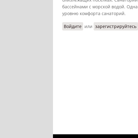
бассейнами с морской водой. Одн
уровню комфорта санаторий.
Войдите
или
зарегистрируйтесь