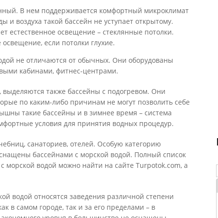
онный. В нем поддерживается комфортный микроклимат
ды и воздуха такой бассейн не уступает открытому.
ет естественное освещение – стеклянные потолки.
 освещение, если потолки глухие.
водой не отличаются от обычных. Они оборудованы
выми кабинами, фитнес-центрами.
, выделяются также бассейны с подогревом. Они
торые по каким-либо причинам не могут позволить себе
ышны такие бассейны и в зимнее время – система
омфортные условия для принятия водных процедур.
чебниц, санаториев, отелей. Особую категорию
оснащены бассейнами с морской водой. Полный список
с морской водой можно найти на сайте Turpotok.com, а
кой водой относятся заведения различной степени
 в самом городе, так и за его пределами – в
 экономного уровня в большинстве не оснащены