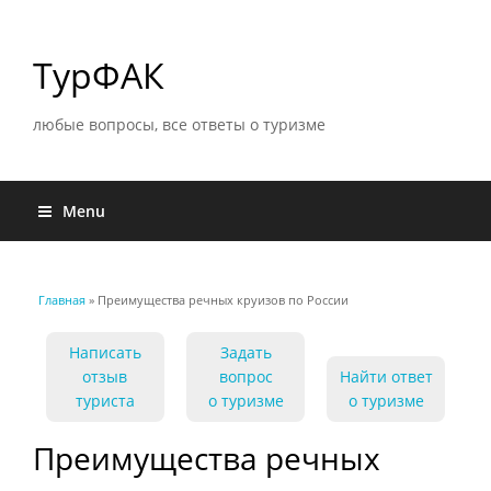
ТурФАК
любые вопросы, все ответы о туризме
Menu
Главная
» Преимущества речных круизов по России
Вы здесь
Написать
Задать
отзыв
вопрос
Найти ответ
туриста
о туризме
о туризме
Преимущества речных