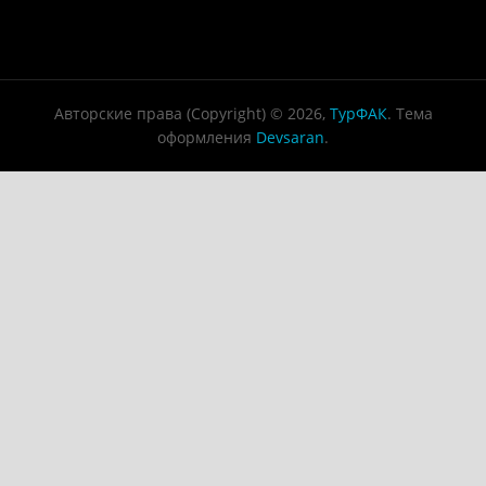
Авторские права (Copyright) © 2026,
ТурФАК
. Тема
оформления
Devsaran
.