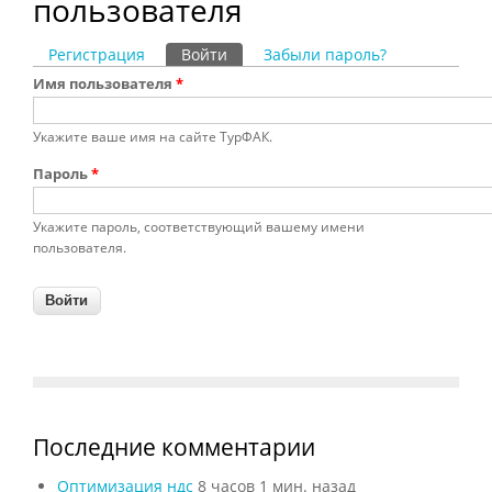
пользователя
Регистрация
Войти
(активная вкладка)
Забыли пароль?
Главные вкладки
Имя пользователя
*
Укажите ваше имя на сайте ТурФАК.
Пароль
*
Укажите пароль, соответствующий вашему имени
пользователя.
Последние комментарии
Оптимизация ндс
8 часов 1 мин. назад