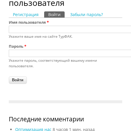
пользователя
Регистрация
Войти
(активная вкладка)
Забыли пароль?
Главные вкладки
Имя пользователя
*
Укажите ваше имя на сайте ТурФАК.
Пароль
*
Укажите пароль, соответствующий вашему имени
пользователя.
Последние комментарии
Оптимизация ндс
8 часов 1 мин. назад