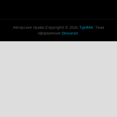
Авторские права (Copyright) © 2026,
ТурФАК
. Тема
оформления
Devsaran
.