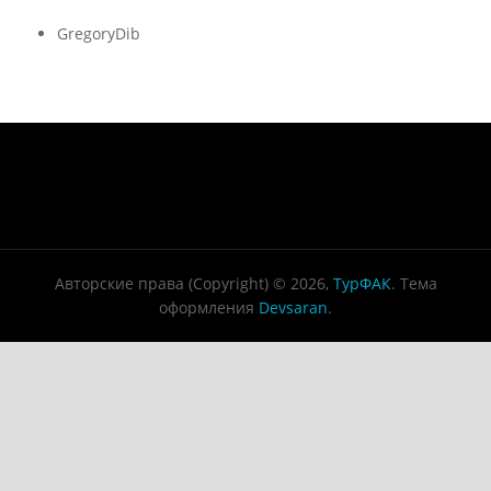
GregoryDib
Авторские права (Copyright) © 2026,
ТурФАК
. Тема
оформления
Devsaran
.