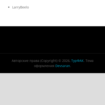
LarryBeelo
Авторские права (Copyright) © 2026,
ТурФАК
. Тема
оформления
Devsaran
.