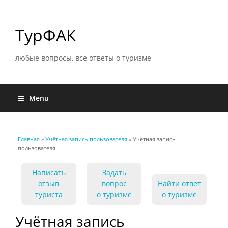
ТурФАК
любые вопросы, все ответы о туризме
Menu
Главная
»
Учётная запись пользователя
» Учётная запись
Вы здесь
пользователя
Написать
Задать
отзыв
вопрос
Найти ответ
туриста
о туризме
о туризме
Учётная запись