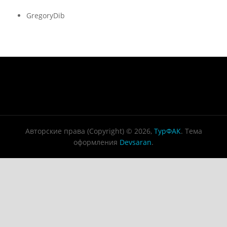
GregoryDib
Авторские права (Copyright) © 2026,
ТурФАК
. Тема
оформления
Devsaran
.