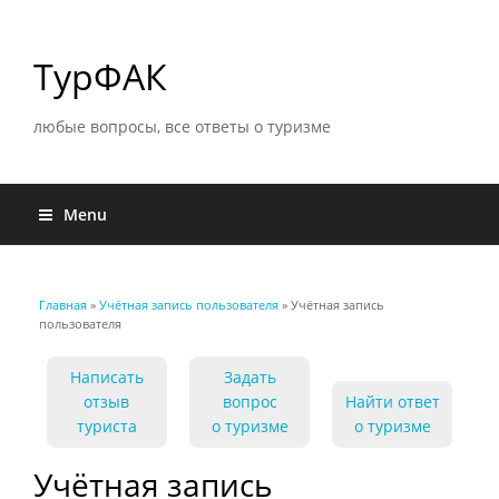
ТурФАК
любые вопросы, все ответы о туризме
Menu
Главная
»
Учётная запись пользователя
» Учётная запись
Вы здесь
пользователя
Написать
Задать
отзыв
вопрос
Найти ответ
туриста
о туризме
о туризме
Учётная запись