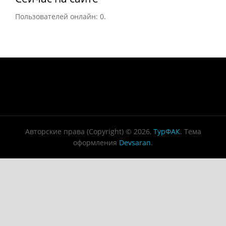
Пользователей онлайн: 0.
Авторские права (Copyright) © 2026,
ТурФАК
. Тема
оформления
Devsaran
.