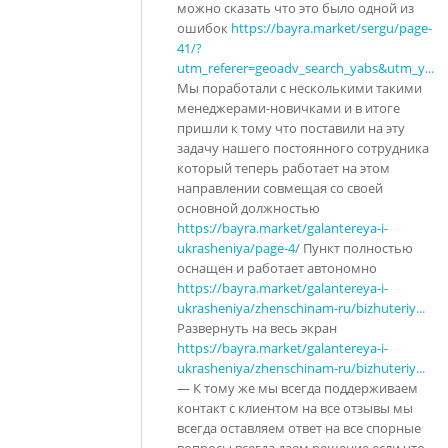
можно сказать что это было одной из
ошибок
https://bayra.market/sergu/page-
41/?
utm_referer=geoadv_search_yabs&utm_y...
Мы поработали с несколькими такими
менеджерами-новичками и в итоге
пришли к тому что поставили на эту
задачу нашего постоянного сотрудника
который теперь работает на этом
направлении совмещая со своей
основной должностью
https://bayra.market/galantereya-i-
ukrasheniya/page-4/
Пункт полностью
оснащен и работает автономно
https://bayra.market/galantereya-i-
ukrasheniya/zhenschinam-ru/bizhuteriy...
Развернуть на весь экран
https://bayra.market/galantereya-i-
ukrasheniya/zhenschinam-ru/bizhuteriy...
— К тому же мы всегда поддерживаем
контакт с клиентом на все отзывы мы
всегда оставляем ответ на все спорные
вопросы всегда даем решение если что