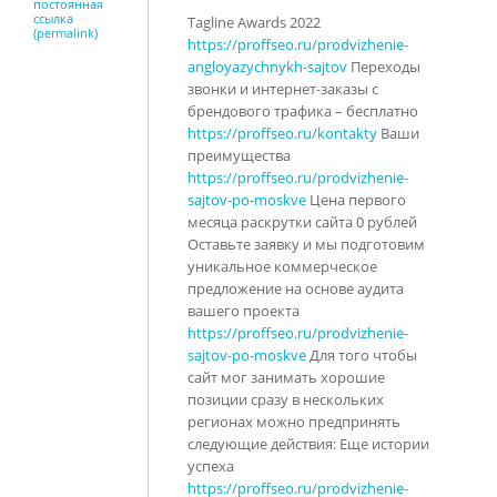
постоянная
ссылка
Tagline Awards 2022
(permalink)
https://proffseo.ru/prodvizhenie-
angloyazychnykh-sajtov
Переходы
звонки и интернет-заказы с
брендового трафика – бесплатно
https://proffseo.ru/kontakty
Ваши
преимущества
https://proffseo.ru/prodvizhenie-
sajtov-po-moskve
Цена первого
месяца раскрутки сайта 0 рублей
Оставьте заявку и мы подготовим
уникальное коммерческое
предложение на основе аудита
вашего проекта
https://proffseo.ru/prodvizhenie-
sajtov-po-moskve
Для того чтобы
сайт мог занимать хорошие
позиции сразу в нескольких
регионах можно предпринять
следующие действия: Еще истории
успеха
https://proffseo.ru/prodvizhenie-