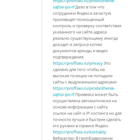
https://proffseo.ru/prodvizhenie-
sajtov-po-rf
Дело в том что
сотрудники Яндекса зачастую
производят полноценный
контроль и проверку соответствия
указанного на сайте адреса
реально существующему иногда
доходит и запроса копии
документов аренды и видео
подтверждения
https://proffseo.ru/privacy
Это
сделано для того чтобы на
высокие позиции не попадали
сайты с выдуманными адресами
https://proffseo.ru/prodvizhenie-
sajtov-po-rf
Привязка может быть
осуществлена автоматически на
основе информации с сайта
ссылок на сайт и IP хостинга но для
точности лучше и быстрее сделать
это руками в сервисе Яндекс
https://proffseo.ru/kontakty
Вебмастер: В геоНЕзависимом