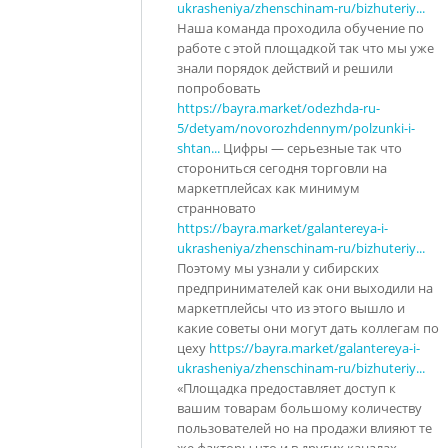
ukrasheniya/zhenschinam-ru/bizhuteriy...
Наша команда проходила обучение по
работе с этой площадкой так что мы уже
знали порядок действий и решили
попробовать
https://bayra.market/odezhda-ru-
5/detyam/novorozhdennym/polzunki-i-
shtan...
Цифры — серьезные так что
сторониться сегодня торговли на
маркетплейсах как минимум
странновато
https://bayra.market/galantereya-i-
ukrasheniya/zhenschinam-ru/bizhuteriy...
Поэтому мы узнали у сибирских
предпринимателей как они выходили на
маркетплейсы что из этого вышло и
какие советы они могут дать коллегам по
цеху
https://bayra.market/galantereya-i-
ukrasheniya/zhenschinam-ru/bizhuteriy...
«Площадка предоставляет доступ к
вашим товарам большому количеству
пользователей но на продажи влияют те
же факторы что и в других каналах —