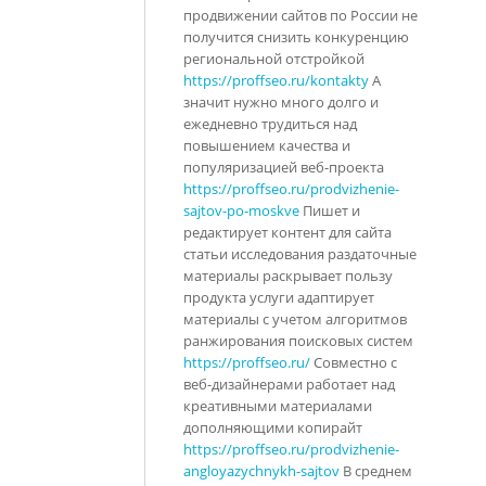
продвижении сайтов по России не
получится снизить конкуренцию
региональной отстройкой
https://proffseo.ru/kontakty
А
значит нужно много долго и
ежедневно трудиться над
повышением качества и
популяризацией веб-проекта
https://proffseo.ru/prodvizhenie-
sajtov-po-moskve
Пишет и
редактирует контент для сайта
статьи исследования раздаточные
материалы раскрывает пользу
продукта услуги адаптирует
материалы с учетом алгоритмов
ранжирования поисковых систем
https://proffseo.ru/
Совместно с
веб-дизайнерами работает над
креативными материалами
дополняющими копирайт
https://proffseo.ru/prodvizhenie-
angloyazychnykh-sajtov
В среднем