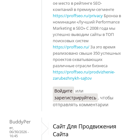
ое место в рейтинге SEO-
компаний в премиум-сегменте
https://proffseo.ru/privacy
Бронза в
номинации «Лучший Performance
Marketing в SEO» С 2008 года мы
успешно выводим сайты в ТОП
поисковых систем
https://proffseo.ru/
За это время
реализовано свыше 350 успешных
проектов охватывающих
различные отрасли бизнеса
https://proffseo.ru/prodvizhenie-
zarubezhnykh-sajtov
Войдите
или
зарегистрируйтесь
, чтобы
отправлять комментарии
BuddyPer
Сайт Для Продвижения
вт,
06/30/2026 -
Сайта
16:45