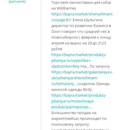
(permalink)
Торговля лакомствами для собак
на Wildberries
https://bayra.market/zhenschinam-
ru/page-81/
Елена Шульгина
директор по развитию бизнеса в
Ozon говорит что средний чек в
Новосибирске с февраля к концу
апреля на вырос на 29 до 2123
рубля
https://bayra.market/produkty-
pitaniya-ru/vypechka-i-
sladosti/konfety-ma...
По запросу
https://bayra.market/galantereya-i-
ukrasheniya/zhenschinam-
ru/bizhuteriy...
создатель бренда
женской одежды Birdy
https://bayra.market/produkty-
pitaniya-ru/molochnaya-
produkciya/mayonez-...
Большинство продаж на
маркетплейсах происходит по
поисковому запросу
конкретного продукта поэтому