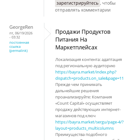
зарегистрируйтесь
, чтобы
отправлять комментарии
GeorgeRen
Продажи Продуктов
пт, 06/19/2026
- 03:32
Питания На
постоянная
Маркетплейсах
ссылка
(permalink)
Локализация контента: адаптация
под региональную аудиторию
https://bayra.market/index.php?
dispatch=products.on_sale&page=11
Прежде чем принимать
дальнейшие решения
проанализируйте: Компания
«Count Capital» осуществляет
продажу действующих интернет-
магазинов под ключ
https://bayra.market/sergu/page-4/?
layout=products_multicolumns
Преимущества подобного