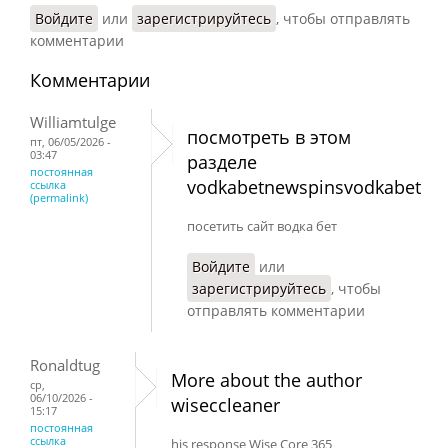
Войдите
или
зарегистрируйтесь
, чтобы отправлять
комментарии
Комментарии
Williamtulge
посмотреть в этом
пт, 06/05/2026 -
03:47
разделе
постоянная
vodkabetnewspinsvodkabet
ссылка
(permalink)
посетить сайт водка бет
Войдите
или
зарегистрируйтесь
, чтобы
отправлять комментарии
Ronaldtug
More about the author
ср,
06/10/2026 -
wiseccleaner
15:17
постоянная
ссылка
his response Wise Core 365