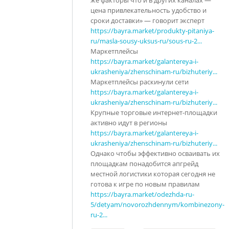
цена привлекательность удобство и
сроки доставки» — говорит эксперт
https://bayra.market/produkty-pitaniya-
ru/masla-sousy-uksus-ru/sous-ru-2...
Маркетплейсы
https://bayra.market/galantereya-i-
ukrasheniya/zhenschinam-ru/bizhuteriy...
Маркетплейсы раскинули сети
https://bayra.market/galantereya-i-
ukrasheniya/zhenschinam-ru/bizhuteriy...
Крупные торговые интернет-площадки
активно идут в регионы
https://bayra.market/galantereya-i-
ukrasheniya/zhenschinam-ru/bizhuteriy...
Однако чтобы эффективно осваивать их
площадкам понадобится апгрейд
местной логистики которая сегодня не
готова к игре по новым правилам
https://bayra.market/odezhda-ru-
5/detyam/novorozhdennym/kombinezony-
ru-2...