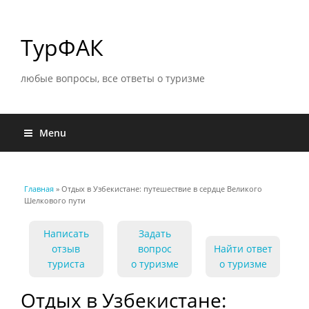
ТурФАК
любые вопросы, все ответы о туризме
Menu
Главная
» Отдых в Узбекистане: путешествие в сердце Великого
Вы здесь
Шелкового пути
Написать
Задать
отзыв
вопрос
Найти ответ
туриста
о туризме
о туризме
Отдых в Узбекистане: