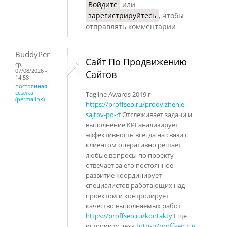
Войдите
или
зарегистрируйтесь
, чтобы
отправлять комментарии
BuddyPer
Сайт По Продвижению
ср,
07/08/2026 -
Сайтов
14:58
постоянная
ссылка
Tagline Awards 2019 г
(permalink)
https://proffseo.ru/prodvizhenie-
sajtov-po-rf
Отслеживает задачи и
выполнение KPI анализирует
эффективность всегда на связи с
клиентом оперативно решает
любые вопросы по проекту
отвечает за его постоянное
развитие координирует
специалистов работающих над
проектом и контролирует
качество выполняемых работ
https://proffseo.ru/kontakty
Еще
истории успеха
https://proffseo.ru/