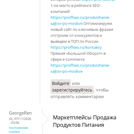
1-ое место в рейтинге SEO-
компаний
https://proffseo.ru/prodvizhenie-
sajtov-po-moskve
Оптимизируем
новый сайт по ключевым фразам
отстроим от конкурентов и
выведем в ТОП по России
https://proffseo.ru/kontakty
Премия «Большой Оборот» в
сфере e-commerce
https://proffseo.ru/prodvizhenie-
sajtov-po-moskve
Войдите
или
зарегистрируйтесь
, чтобы
отправлять комментарии
GeorgeRen
Маркетплейсы Продажа
сб, 07/11/2026
- 03:06
Продуктов Питания
постоянная
ссылка