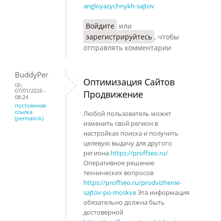
angloyazychnykh-sajtov
Войдите
или
зарегистрируйтесь
, чтобы
отправлять комментарии
BuddyPer
Оптимизация Сайтов
ср,
07/01/2026 -
Продвижение
08:24
постоянная
ссылка
Любой пользователь может
(permalink)
изменить свой регион в
настройках поиска и получить
целевую выдачу для другого
региона
https://proffseo.ru/
Оперативное решение
технических вопросов
https://proffseo.ru/prodvizhenie-
sajtov-po-moskve
Эта информация
обязательно должна быть
достоверной