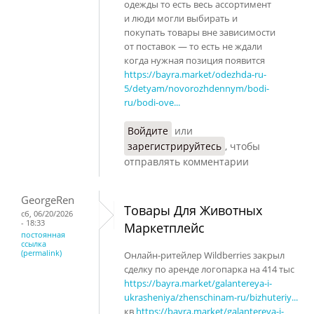
одежды то есть весь ассортимент
и люди могли выбирать и
покупать товары вне зависимости
от поставок — то есть не ждали
когда нужная позиция появится
https://bayra.market/odezhda-ru-
5/detyam/novorozhdennym/bodi-
ru/bodi-ove...
Войдите
или
зарегистрируйтесь
, чтобы
отправлять комментарии
GeorgeRen
Товары Для Животных
сб, 06/20/2026
- 18:33
Маркетплейс
постоянная
ссылка
(permalink)
Онлайн-ритейлер Wildberries закрыл
сделку по аренде логопарка на 414 тыс
https://bayra.market/galantereya-i-
ukrasheniya/zhenschinam-ru/bizhuteriy...
кв
https://bayra.market/galantereya-i-