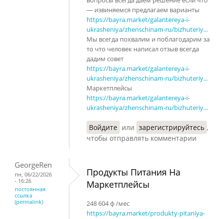
— извиняемся предлагаем варианты
https://bayra.market/galantereya-i-
ukrasheniya/zhenschinam-ru/bizhuteriy...
Мы всегда похвалим и поблагодарим за
то что человек написал отзыв всегда
дадим совет
https://bayra.market/galantereya-i-
ukrasheniya/zhenschinam-ru/bizhuteriy...
Маркетплейсы
https://bayra.market/galantereya-i-
ukrasheniya/zhenschinam-ru/bizhuteriy...
Войдите
или
зарегистрируйтесь
,
чтобы отправлять комментарии
GeorgeRen
Продукты Питания На
пн, 06/22/2026
- 16:26
Маркетплейсы
постоянная
ссылка
(permalink)
248 604 ф /мес
https://bayra.market/produkty-pitaniya-