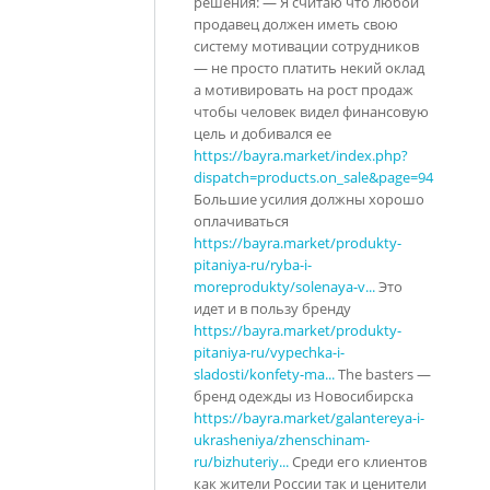
решения: — Я считаю что любой
продавец должен иметь свою
систему мотивации сотрудников
— не просто платить некий оклад
а мотивировать на рост продаж
чтобы человек видел финансовую
цель и добивался ее
https://bayra.market/index.php?
dispatch=products.on_sale&page=94
Большие усилия должны хорошо
оплачиваться
https://bayra.market/produkty-
pitaniya-ru/ryba-i-
moreprodukty/solenaya-v...
Это
идет и в пользу бренду
https://bayra.market/produkty-
pitaniya-ru/vypechka-i-
sladosti/konfety-ma...
The basters —
бренд одежды из Новосибирска
https://bayra.market/galantereya-i-
ukrasheniya/zhenschinam-
ru/bizhuteriy...
Среди его клиентов
как жители России так и ценители