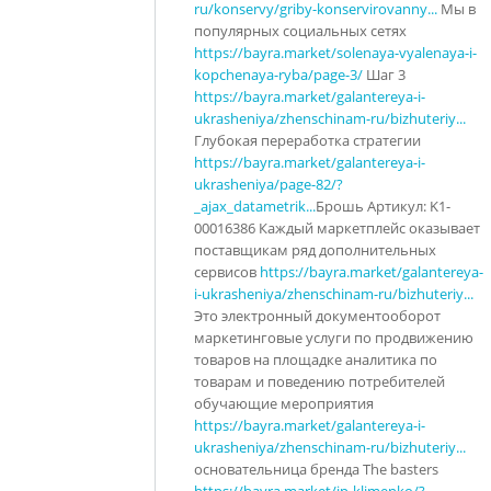
ru/konservy/griby-konservirovanny...
Мы в
популярных социальных сетях
https://bayra.market/solenaya-vyalenaya-i-
kopchenaya-ryba/page-3/
Шаг 3
https://bayra.market/galantereya-i-
ukrasheniya/zhenschinam-ru/bizhuteriy...
Глубокая переработка стратегии
https://bayra.market/galantereya-i-
ukrasheniya/page-82/?
_ajax_datametrik...
Брошь Артикул: K1-
00016386 Каждый маркетплейс оказывает
поставщикам ряд дополнительных
сервисов
https://bayra.market/galantereya-
i-ukrasheniya/zhenschinam-ru/bizhuteriy...
Это электронный документооборот
маркетинговые услуги по продвижению
товаров на площадке аналитика по
товарам и поведению потребителей
обучающие мероприятия
https://bayra.market/galantereya-i-
ukrasheniya/zhenschinam-ru/bizhuteriy...
основательница бренда The basters
https://bayra.market/ip-klimenko/?