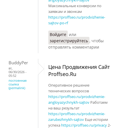
Максимальные конверсии по
заявкам и звонкам
https://proffseo.ru/prodvizhenie-
sajtov-po-rf
Войдите
или
зарегистрируйтесь
, чтобы
отправлять комментарии
BuddyPer
Цена Продвижения Сайт
вт,
06/30/2026 -
Proffseo.Ru
05:52
постоянная
ссылка
Оперативное решение
(permalink)
технических вопросов
https://proffseo.ru/prodvizhenie-
angloyazychnykh-sajtov
Работаем
на ваш результат
https://proffseo.ru/prodvizhenie-
zarubezhnykh-sajtov
Еще истории
успеха
https://proffseo.ru/privacy
2-