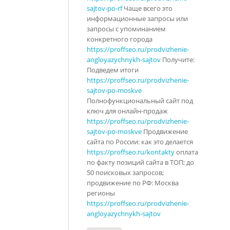
sajtov-po-rf
Чаще всего это
информационные запросы или
запросы с упоминанием
конкретного города
https://proffseo.ru/prodvizhenie-
angloyazychnykh-sajtov
Получите:
Подведем итоги
https://proffseo.ru/prodvizhenie-
sajtov-po-moskve
Полнофункциональный сайт под
ключ для онлайн-продаж
https://proffseo.ru/prodvizhenie-
sajtov-po-moskve
Продвижение
сайта по России: как это делается
https://proffseo.ru/kontakty
оплата
по факту позиций сайта в ТОП; до
50 поисковых запросов;
продвижение по РФ: Москва
регионы
https://proffseo.ru/prodvizhenie-
angloyazychnykh-sajtov