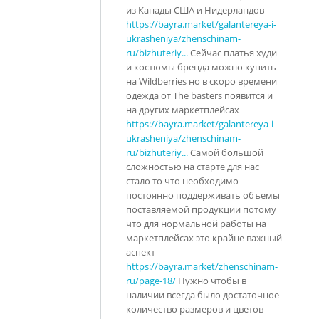
из Канады США и Нидерландов
https://bayra.market/galantereya-i-
ukrasheniya/zhenschinam-
ru/bizhuteriy...
Сейчас платья худи
и костюмы бренда можно купить
на Wildberries но в скоро времени
одежда от The basters появится и
на других маркетплейсах
https://bayra.market/galantereya-i-
ukrasheniya/zhenschinam-
ru/bizhuteriy...
Самой большой
сложностью на старте для нас
стало то что необходимо
постоянно поддерживать объемы
поставляемой продукции потому
что для нормальной работы на
маркетплейсах это крайне важный
аспект
https://bayra.market/zhenschinam-
ru/page-18/
Нужно чтобы в
наличии всегда было достаточное
количество размеров и цветов