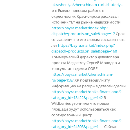
ukrasheniya/zhenschinam-ru/bizhuteriy...
м в Емельяновском районе в
окрестностях Красноярска рассказал
источник “Ъ” на рынке недвижимости
https://bayra.market/index.php?
dispatch=products.on_sale&page=17
Срок
соглашения по его словам составит пять
лет
https://bayra.market/index.php?
dispatch=products.on_sale&page=160
Коммерческий директор девелопера
проекта Megastroy Сергей Молодов и
консультант сделки CORE
https://bayra.market/zhenschinam-
ru/page-158/
XP подтвердили эту
информацию не раскрыв деталей сделки
https://bayra.market/oniks-finans-ooo/?
category_id=13422&page=142
В
Wildberries уточнили что новые
площади будут использоваться как
сортировочный центр
https://bayra.market/oniks-finans-ooo/?
category_id=24503&page=1
— Сейчас