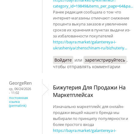
category_id=19849&items_per_page=64&pa...
Ранее редакция сообщала о том что
интернет-магазины отмечают снижение
процента выкупа заказов и увеличение
сроков их хранения в пунктах выдачи из-
за избалованности покупателей
https://bayra.market/galantereya-i-
ukrasheniya/zhenschinam-ru/bizhuteriy...
Войдите
или
зарегистрируйтесь
,
чтобы отправлять комментарии
GeorgeRen
Бижутерия Для Продажи На
ср, 06/24/2026
- 11:02
Маркетплейсах
постоянная
ссылка
(permalink)
Изначально маркетплейс для онлайн-
продажи вещей нашего бренда мы
выбирали по принципу популярности и
более простого входа
https://bayra.market/galantereya-i-