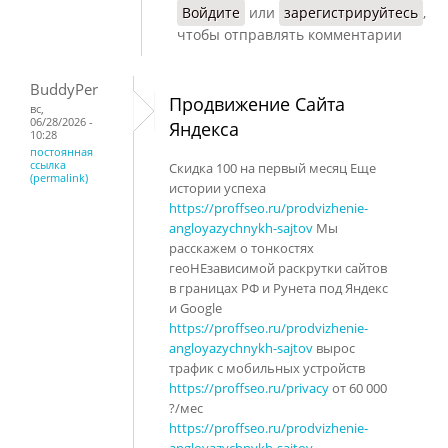
Войдите
или
зарегистрируйтесь
,
чтобы отправлять комментарии
BuddyPer
Продвижение Сайта
вс,
06/28/2026 -
Яндекса
10:28
постоянная
ссылка
Скидка 100 на первый месяц Еще
(permalink)
истории успеха
https://proffseo.ru/prodvizhenie-
angloyazychnykh-sajtov
Мы
расскажем о тонкостях
геоНЕзависимой раскрутки сайтов
в границах РФ и Рунета под Яндекс
и Google
https://proffseo.ru/prodvizhenie-
angloyazychnykh-sajtov
вырос
трафик с мобильных устройств
https://proffseo.ru/privacy
от 60 000
?/мес
https://proffseo.ru/prodvizhenie-
angloyazychnykh-sajtov