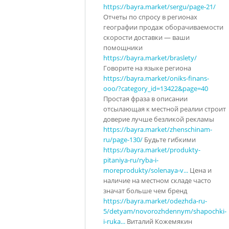
https://bayra.market/sergu/page-21/
Отчеты по спросу в регионах
географии продаж оборачиваемости
скорости доставки — ваши
помощники
https://bayra.market/braslety/
Говорите на языке региона
https://bayra.market/oniks-finans-
ooo/?category_id=13422&page=40
Простая фраза в описании
отсылающая к местной реалии строит
доверие лучше безликой рекламы
https://bayra.market/zhenschinam-
ru/page-130/
Будьте гибкими
https://bayra.market/produkty-
pitaniya-ru/ryba-i-
moreprodukty/solenaya-v...
Цена и
наличие на местном складе часто
значат больше чем бренд
https://bayra.market/odezhda-ru-
5/detyam/novorozhdennym/shapochki-
i-ruka...
Виталий Кожемякин