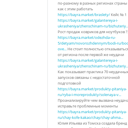
по-разному в разных регионах страны
как с этим работать
https://bayra.market/braslety/
Кейс № 1
https://bayra.market/galantereya-i-
ukrasheniya/zhenschinam-ru/bizhuteriy..
Рост продаж ковриков для ноутбуков ?
https://bayra.market/odezhda-ru-
5/detyam/novorozhdennym/bodi-ru/bod
ove...
Не стоит полностью отказыватьс
от региона после первой же неудачи
https://bayra.market/galantereya-i-
ukrasheniya/zhenschinam-ru/bizhuteriy..
Как показывает практика 70 неудачны
запусков связаны с недостаточной
подготовкой
https://bayra.market/produkty-pitaniya-
ru/ryba-i-moreprodukty/solenaya-v...
Проанализируйте чем вызвана неудача
исправьте проблемные моменты
https://bayra.market/produkty-pitaniya-
ru/chay-kofe-kakao/chay/chay-ahma...
Юлия Ильева из Томска создала бренд