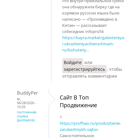
что внутри премиальной сумки
она обнаружила бирку где на
корявом русском языке было
написано — «Произведено в
Китае» — рассказывает
собеседник Infopro54
https://bayra.market/galantereya-
i-ukrasheniya/zhenschinam-
ru/bizhuteriy...
Войдите
или
зарегистрируйтесь
, чтобы
отправлять комментарии
BuddyPer
Сайт В Топ
вс,
06/28/2026 -
Продвижение
10:29
постоянная
ссылка
1
(permalink)
https://proffseo.ru/prodvizhenie-
zarubezhnykh-sajtov
Самостоятельное