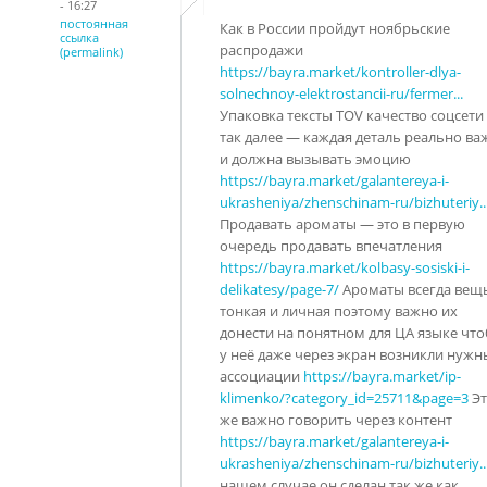
- 16:27
постоянная
Как в России пройдут ноябрьские
ссылка
распродажи
(permalink)
https://bayra.market/kontroller-dlya-
solnechnoy-elektrostancii-ru/fermer...
Упаковка тексты TOV качество соцсети
так далее — каждая деталь реально ва
и должна вызывать эмоцию
https://bayra.market/galantereya-i-
ukrasheniya/zhenschinam-ru/bizhuteriy..
Продавать ароматы — это в первую
очередь продавать впечатления
https://bayra.market/kolbasy-sosiski-i-
delikatesy/page-7/
Ароматы всегда вещ
тонкая и личная поэтому важно их
донести на понятном для ЦА языке чт
у неё даже через экран возникли нужн
ассоциации
https://bayra.market/ip-
klimenko/?category_id=25711&page=3
Эт
же важно говорить через контент
https://bayra.market/galantereya-i-
ukrasheniya/zhenschinam-ru/bizhuteriy..
нашем случае он сделан так же как