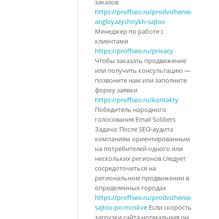
заказов
https://proffseo.ru/prodvizhenie-
angloyazychnykh-sajtov
Менеджер по работе с
клиентами
https://proffseo.ru/privacy
Чтобы заказать продвижение
или получить консультацию —
позвоните нам или заполните
форму заявки
https://proffseo.ru/kontakty
Победитель народного
голосования Email Soldiers
Задача: После SEO-аудита
компаниям ориентированным
на потребителей одного или
нескольких регионов следует
сосредоточиться на
региональном продвижении в
определенных городах
https://proffseo.ru/prodvizhenie-
sajtov-po-moskve
Если скорость
загрузки сайта нормальная он