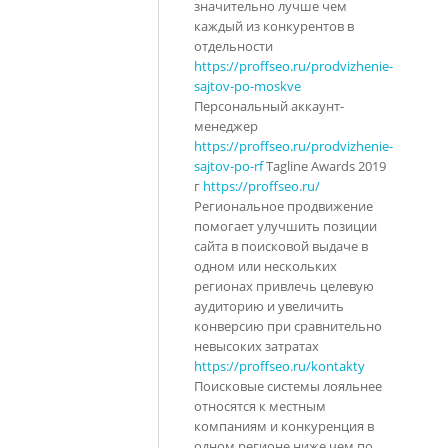
значительно лучше чем
каждый из конкурентов в
отдельности
https://proffseo.ru/prodvizhenie-
sajtov-po-moskve
Персональный аккаунт-
менеджер
https://proffseo.ru/prodvizhenie-
sajtov-po-rf
Tagline Awards 2019
г
https://proffseo.ru/
Региональное продвижение
помогает улучшить позиции
сайта в поисковой выдаче в
одном или нескольких
регионах привлечь целевую
аудиторию и увеличить
конверсию при сравнительно
невысоких затратах
https://proffseo.ru/kontakty
Поисковые системы лояльнее
относятся к местным
компаниям и конкуренция в
одном регионе ниже чем по