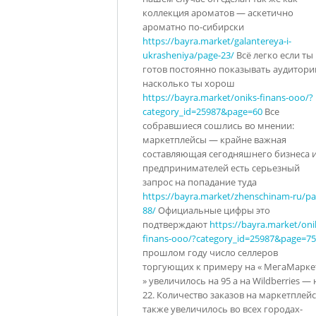
коллекция ароматов — аскетично
ароматно по-сибирски
https://bayra.market/galantereya-i-
ukrasheniya/page-23/
Всё легко если ты
готов постоянно показывать аудитори
насколько ты хорош
https://bayra.market/oniks-finans-ooo/?
category_id=25987&page=60
Все
собравшиеся сошлись во мнении:
маркетплейсы — крайне важная
составляющая сегодняшнего бизнеса и
предпринимателей есть серьезный
запрос на попадание туда
https://bayra.market/zhenschinam-ru/pa
88/
Официальные цифры это
подтверждают
https://bayra.market/oni
finans-ooo/?category_id=25987&page=75
прошлом году число селлеров
торгующих к примеру на « МегаМарке
» увеличилось на 95 а на Wildberries — 
22. Количество заказов на маркетплей
также увеличилось во всех городах-