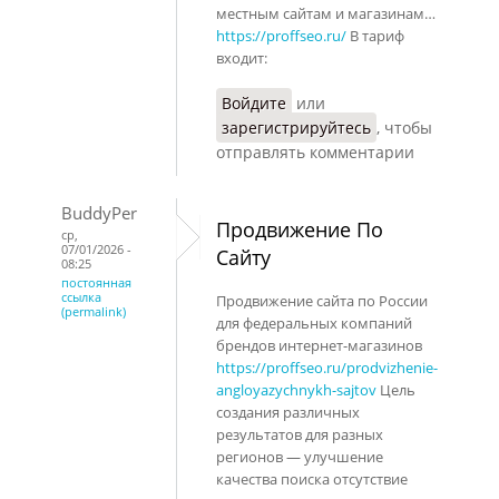
местным сайтам и магазинам…
https://proffseo.ru/
В тариф
входит:
Войдите
или
зарегистрируйтесь
, чтобы
отправлять комментарии
BuddyPer
Продвижение По
ср,
07/01/2026 -
Сайту
08:25
постоянная
ссылка
Продвижение сайта по России
(permalink)
для федеральных компаний
брендов интернет-магазинов
https://proffseo.ru/prodvizhenie-
angloyazychnykh-sajtov
Цель
создания различных
результатов для разных
регионов — улучшение
качества поиска отсутствие