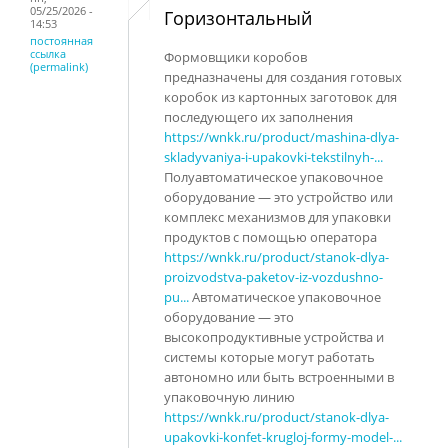
05/25/2026 -
Горизонтальный
14:53
постоянная
ссылка
Формовщики коробов
(permalink)
предназначены для создания готовых
коробок из картонных заготовок для
последующего их заполнения
https://wnkk.ru/product/mashina-dlya-
skladyvaniya-i-upakovki-tekstilnyh-...
Полуавтоматическое упаковочное
оборудование — это устройство или
комплекс механизмов для упаковки
продуктов с помощью оператора
https://wnkk.ru/product/stanok-dlya-
proizvodstva-paketov-iz-vozdushno-
pu...
Автоматическое упаковочное
оборудование — это
высокопродуктивные устройства и
системы которые могут работать
автономно или быть встроенными в
упаковочную линию
https://wnkk.ru/product/stanok-dlya-
upakovki-konfet-krugloj-formy-model-...