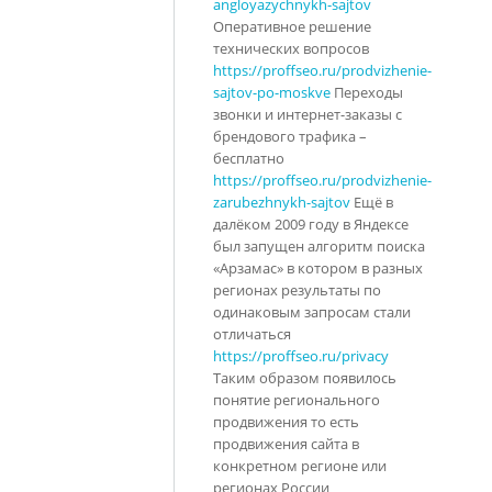
angloyazychnykh-sajtov
Оперативное решение
технических вопросов
https://proffseo.ru/prodvizhenie-
sajtov-po-moskve
Переходы
звонки и интернет-заказы с
брендового трафика –
бесплатно
https://proffseo.ru/prodvizhenie-
zarubezhnykh-sajtov
Ещё в
далёком 2009 году в Яндексе
был запущен алгоритм поиска
«Арзамас» в котором в разных
регионах результаты по
одинаковым запросам стали
отличаться
https://proffseo.ru/privacy
Таким образом появилось
понятие регионального
продвижения то есть
продвижения сайта в
конкретном регионе или
регионах России