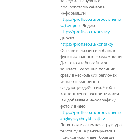
заведомо ненужных
пользователю сайтов и
информации
https://proffseo.ru/prodvizhenie-
sajtov-po-rf
Яндекс
https://proffseo.ru/privacy
Директ
https://proffseo.ru/kontakty
Обновите дизайн и добавьте
функциональные возможности
Для того чтобы сайт мог
занимать хорошие позиции
сразу в нескольких регионах
можно предпринять
следующие действия: Чтобы
контент легко воспринимался
мы добавляем инфографику
фото и видео
https://proffseo.ru/prodvizhenie-
angloyazychnykh-sajtov
Понятная и логичная структура
текста лучше ранжируется в
поисковиках и дает больше