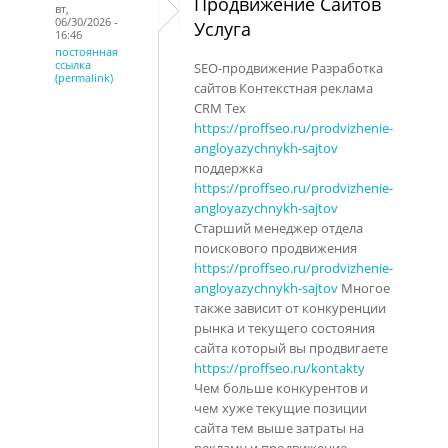
Продвижение Сайтов
вт,
06/30/2026 -
Услуга
16:46
постоянная
ссылка
SEO-продвижение Разработка
(permalink)
сайтов Контекстная реклама
CRM Тех
https://proffseo.ru/prodvizhenie-
angloyazychnykh-sajtov
поддержка
https://proffseo.ru/prodvizhenie-
angloyazychnykh-sajtov
Старший менеджер отдела
поискового продвижения
https://proffseo.ru/prodvizhenie-
angloyazychnykh-sajtov
Многое
также зависит от конкуренции
рынка и текущего состояния
сайта который вы продвигаете
https://proffseo.ru/kontakty
Чем больше конкурентов и
чем хуже текущие позиции
сайта тем выше затраты на
рекламу и продвижение