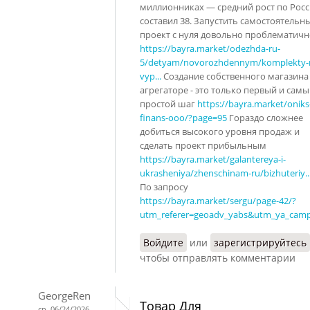
миллионниках — средний рост по Рос
составил 38. Запустить самостоятельн
проект с нуля довольно проблематичн
https://bayra.market/odezhda-ru-
5/detyam/novorozhdennym/komplekty-
vyp...
Создание собственного магазина
агрегаторе - это только первый и сам
простой шаг
https://bayra.market/oniks
finans-ooo/?page=95
Гораздо сложнее
добиться высокого уровня продаж и
сделать проект прибыльным
https://bayra.market/galantereya-i-
ukrasheniya/zhenschinam-ru/bizhuteriy..
По запросу
https://bayra.market/sergu/page-42/?
utm_referer=geoadv_yabs&utm_ya_campa
Войдите
или
зарегистрируйтесь
чтобы отправлять комментарии
GeorgeRen
Товар Для
ср, 06/24/2026