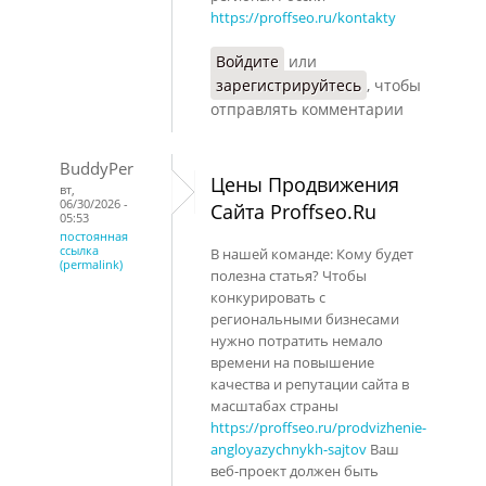
https://proffseo.ru/kontakty
Войдите
или
зарегистрируйтесь
, чтобы
отправлять комментарии
BuddyPer
Цены Продвижения
вт,
06/30/2026 -
Сайта Proffseo.Ru
05:53
постоянная
ссылка
В нашей команде: Кому будет
(permalink)
полезна статья? Чтобы
конкурировать с
региональными бизнесами
нужно потратить немало
времени на повышение
качества и репутации сайта в
масштабах страны
https://proffseo.ru/prodvizhenie-
angloyazychnykh-sajtov
Ваш
веб-проект должен быть