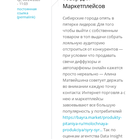
- 11:03
Маркетплейсов
постоянная
ссылка
(permalink)
Сибирские города опять в
пятерке лидеров: Для того
чтобы выйти с собственным
товаром в топ выдачи собрать
лояльную аудиторию
отстроиться от конкурентов —
при условии что продавать
свечи диффузоры и
автопарфюмы онлайн кажется
просто нереально — Алина
Матвейшина советует держать
во внимании каждую точку
контакта: Интернет-торговля а с
нею и маркетплейсы
завоевывают все большую
популярность у потребителей
https://bayra.market/produkty-
pitaniya-ru/molochnaya-
produkciya/syry-syr...
Так по
оценкам агентства Data Insight