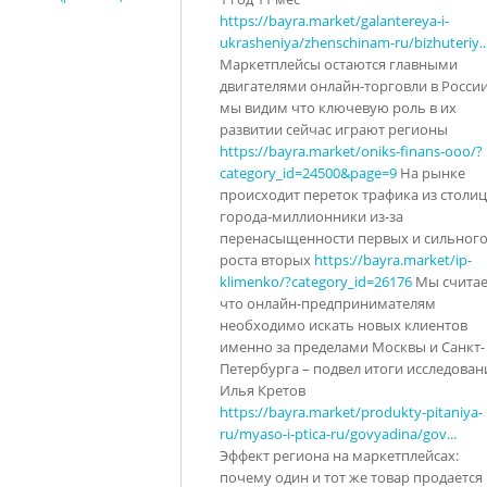
https://bayra.market/galantereya-i-
ukrasheniya/zhenschinam-ru/bizhuteriy..
Маркетплейсы остаются главными
двигателями онлайн-торговли в России
мы видим что ключевую роль в их
развитии сейчас играют регионы
https://bayra.market/oniks-finans-ooo/?
category_id=24500&page=9
На рынке
происходит переток трафика из столиц
города-миллионники из-за
перенасыщенности первых и сильног
роста вторых
https://bayra.market/ip-
klimenko/?category_id=26176
Мы счита
что онлайн-предпринимателям
необходимо искать новых клиентов
именно за пределами Москвы и Санкт-
Петербурга – подвел итоги исследован
Илья Кретов
https://bayra.market/produkty-pitaniya-
ru/myaso-i-ptica-ru/govyadina/gov...
Эффект региона на маркетплейсах:
почему один и тот же товар продается