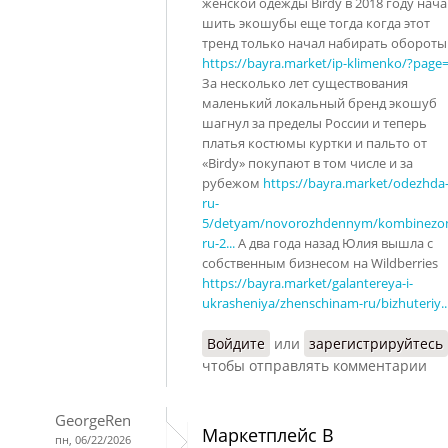
женской одежды Birdy в 2018 году нача
шить экошубы еще тогда когда этот
тренд только начал набирать обороты
https://bayra.market/ip-klimenko/?page
За несколько лет существования
маленький локальный бренд экошуб
шагнул за пределы России и теперь
платья костюмы куртки и пальто от
«Birdy» покупают в том числе и за
рубежом
https://bayra.market/odezhda
ru-
5/detyam/novorozhdennym/kombinezo
ru-2...
А два года назад Юлия вышла с
собственным бизнесом на Wildberries
https://bayra.market/galantereya-i-
ukrasheniya/zhenschinam-ru/bizhuteriy..
Войдите
или
зарегистрируйтесь
чтобы отправлять комментарии
GeorgeRen
Маркетплейс В
пн, 06/22/2026