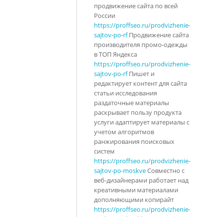
продвижение сайта по всей
России
https://proffseo.ru/prodvizhenie-
sajtov-po-rf
Продвижение сайта
производителя промо-одежды
в ТОП Яндекса
https://proffseo.ru/prodvizhenie-
sajtov-po-rf
Пишет и
редактирует контент для сайта
статьи исследования
раздаточные материалы
раскрывает пользу продукта
услуги адаптирует материалы с
учетом алгоритмов
ранжирования поисковых
систем
https://proffseo.ru/prodvizhenie-
sajtov-po-moskve
Совместно с
веб-дизайнерами работает над
креативными материалами
дополняющими копирайт
https://proffseo.ru/prodvizhenie-