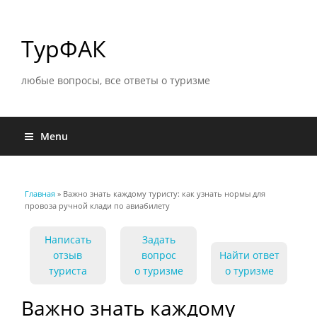
ТурФАК
любые вопросы, все ответы о туризме
Menu
Главная
» Важно знать каждому туристу: как узнать нормы для
Вы здесь
провоза ручной клади по авиабилету
Написать
Задать
отзыв
вопрос
Найти ответ
туриста
о туризме
о туризме
Важно знать каждому