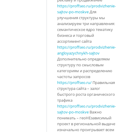
https://proffseo.ru/prodvizhenie-
sajtov-po-moskve
Для
улучшения структуры мы
анализируем три направления:
семантическое ядро тематику
бизнеса и торговый
ассортимент сайта
https://proffseo.ru/prodvizhenie-
angloyazychnykh-sajtov
Дополнительно определяем
структуру по смысловым
категориям и распределению
частоты запросов
https://proffseo.ru/
Правильная
структура сайта – залог
быстрого роста органического
трафика
https://proffseo.ru/prodvizhenie-
sajtov-po-moskve
Важно
понимать – геоНЕзависимый
проект в региональной выдаче
изначально проигрывает всем