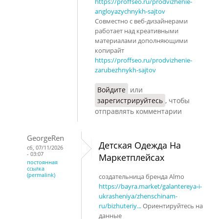
https://proffseo.ru/prodvizhenie-
angloyazychnykh-sajtov
Совместно с веб-дизайнерами
работает над креативными
материалами дополняющими
копирайт
https://proffseo.ru/prodvizhenie-
zarubezhnykh-sajtov
Войдите
или
зарегистрируйтесь
, чтобы
отправлять комментарии
GeorgeRen
Детская Одежда На
сб, 07/11/2026
- 03:07
Маркетплейсах
постоянная
ссылка
(permalink)
создательница бренда Almo
https://bayra.market/galantereya-i-
ukrasheniya/zhenschinam-
ru/bizhuteriy...
Ориентируйтесь на
данные