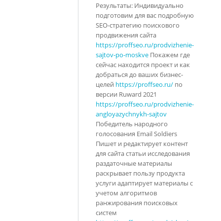
Результаты: Индивидуально
подготовим для вас подробную
SEO-стратегию поискового
продвижения сайта
https://proffseo.ru/prodvizhenie-
sajtov-po-moskve
Покажем где
сейчас находится проект и как
добраться до ваших бизнес-
целей
https://proffseo.ru/
по
версии Ruward 2021
https://proffseo.ru/prodvizhenie-
angloyazychnykh-sajtov
Победитель народного
голосования Email Soldiers
Пишет и редактирует контент
для сайта статьи исследования
раздаточные материалы
раскрывает пользу продукта
услуги адаптирует материалы с
учетом алгоритмов
ранжирования поисковых
систем