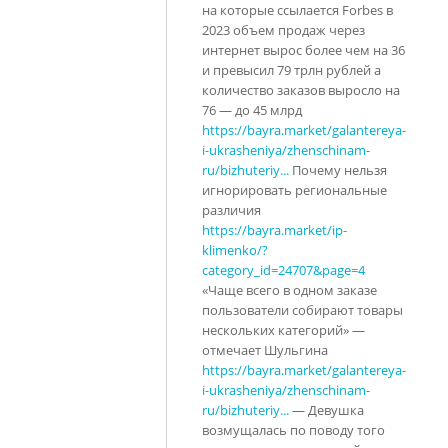
на которые ссылается Forbes в
2023 объем продаж через
интернет вырос более чем на 36
и превысил 79 трлн рублей а
количество заказов выросло на
76 — до 45 млрд
https://bayra.market/galantereya-
i-ukrasheniya/zhenschinam-
ru/bizhuteriy...
Почему нельзя
игнорировать региональные
различия
https://bayra.market/ip-
klimenko/?
category_id=24707&page=4
«Чаще всего в одном заказе
пользователи собирают товары
нескольких категорий» —
отмечает Шульгина
https://bayra.market/galantereya-
i-ukrasheniya/zhenschinam-
ru/bizhuteriy...
— Девушка
возмущалась по поводу того