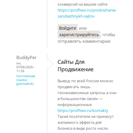
конверсий на вашем сайте
https://proffseo.ru/prodvizhenie-
zarubezhnykh-sajtov
Войдите
или
зарегистрируйтесь
, чтобы
отправлять комментарии
BuddyPer
Сайты Для
пн,
07/06/2026 -
Продвижение
11:56
постоянная
ссылка
Вывод: по всей России можно
(permalink)
продвигать лишь
геонезависимые запросы а они
в большинстве своем —
информационные
https://proffseo.ru/kontakty
Такие посетители не принесут
желаемого эффекта для
бизнеса в виде роста числа