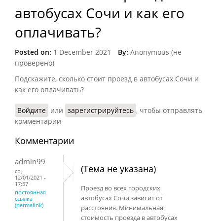
автобусах Сочи и как его
оплачивать?
Posted on:
1 December 2021
By:
Anonymous (не
проверено)
Подскажите, сколько стоит проезд в автобусах Сочи и
как его оплачивать?
Войдите
или
зарегистрируйтесь
, чтобы отправлять
комментарии
Комментарии
admin99
(Тема не указана)
ср,
12/01/2021 -
17:57
Проезд во всех городских
постоянная
автобусах Сочи зависит от
ссылка
(permalink)
расстояния. Минимальная
стоимость проезда в автобусах