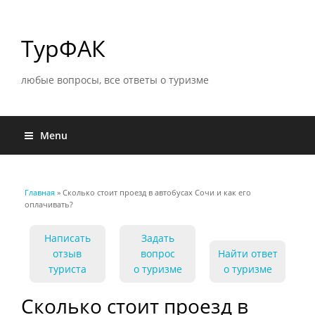
ТурФАК
любые вопросы, все ответы о туризме
Menu
Главная
» Сколько стоит проезд в автобусах Сочи и как его
Вы здесь
оплачивать?
Написать
Задать
отзыв
вопрос
Найти ответ
туриста
о туризме
о туризме
Сколько стоит проезд в