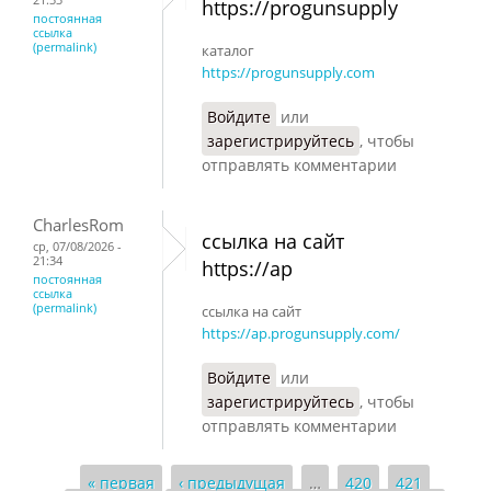
https://progunsupply
постоянная
ссылка
(permalink)
каталог
https://progunsupply.com
Войдите
или
зарегистрируйтесь
, чтобы
отправлять комментарии
CharlesRom
ссылка на сайт
ср, 07/08/2026 -
21:34
https://ap
постоянная
ссылка
(permalink)
ссылка на сайт
https://ap.progunsupply.com/
Войдите
или
зарегистрируйтесь
, чтобы
отправлять комментарии
« первая
‹ предыдущая
…
420
421