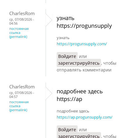
CharlesRom
узнать
ср, 07/08/2026 -
04:56
https://progunsupply
постоянная
ссылка
(permalink)
узнать
https://progunsupply.com/
Войдите
или
зарегистрируйтесь
, чтобы
отправлять комментарии
CharlesRom
подробнее здесь
ср, 07/08/2026 -
04:57
https://ap
постоянная
ссылка
(permalink)
подробнее здесь
https://ap.progunsupply.com/
Войдите
или
зарегистрируйтесь
, чтобы