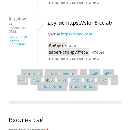
отправлять комментарии
Jorgetaw
другие https://slon8-cc.at/
чт,
07/09/2026 -
07:36
другие
https://slon8-cc.at/
постоянная
ссылка
(permalink)
Войдите
или
зарегистрируйтесь
, чтобы
отправлять комментарии
« первая
‹ предыдущая
…
449
450
Страницы
451
452
453
454
455
456
457
…
следующая ›
последняя »
Вход на сайт
Имя пользователя
*