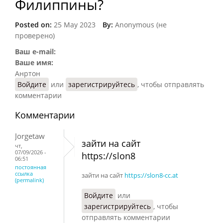
Филиппины?
Posted on:
25 May 2023
By:
Anonymous (не
проверено)
Ваш e-mail:
Ваше имя:
Анртон
Войдите
или
зарегистрируйтесь
, чтобы отправлять
комментарии
Комментарии
Jorgetaw
зайти на сайт
чт,
07/09/2026 -
https://slon8
06:51
постоянная
ссылка
зайти на сайт
https://slon8-cc.at
(permalink)
Войдите
или
зарегистрируйтесь
, чтобы
отправлять комментарии