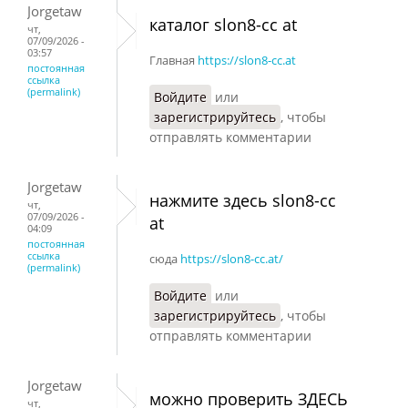
Jorgetaw
каталог slon8-cc at
чт,
07/09/2026 -
03:57
Главная
https://slon8-cc.at
постоянная
ссылка
(permalink)
Войдите
или
зарегистрируйтесь
, чтобы
отправлять комментарии
Jorgetaw
нажмите здесь slon8-cc
чт,
07/09/2026 -
at
04:09
постоянная
ссылка
сюда
https://slon8-cc.at/
(permalink)
Войдите
или
зарегистрируйтесь
, чтобы
отправлять комментарии
Jorgetaw
можно проверить ЗДЕСЬ
чт,