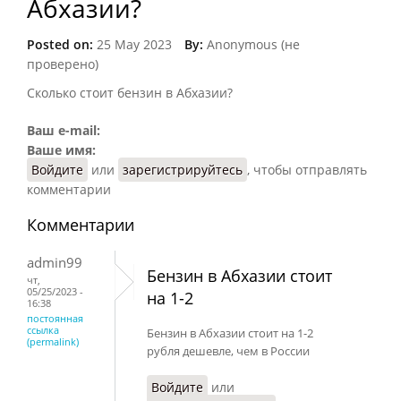
Абхазии?
Posted on:
25 May 2023
By:
Anonymous (не
проверено)
Сколько стоит бензин в Абхазии?
Ваш e-mail:
Ваше имя:
Войдите
или
зарегистрируйтесь
, чтобы отправлять
комментарии
Комментарии
admin99
Бензин в Абхазии стоит
чт,
05/25/2023 -
на 1-2
16:38
постоянная
ссылка
Бензин в Абхазии стоит на 1-2
(permalink)
рубля дешевле, чем в России
Войдите
или