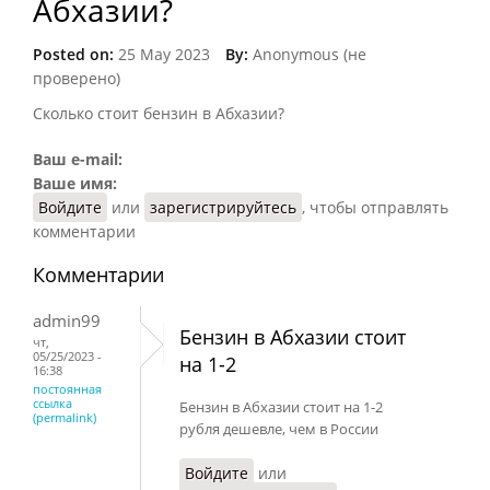
Абхазии?
Posted on:
25 May 2023
By:
Anonymous (не
проверено)
Сколько стоит бензин в Абхазии?
Ваш e-mail:
Ваше имя:
Войдите
или
зарегистрируйтесь
, чтобы отправлять
комментарии
Комментарии
admin99
Бензин в Абхазии стоит
чт,
05/25/2023 -
на 1-2
16:38
постоянная
ссылка
Бензин в Абхазии стоит на 1-2
(permalink)
рубля дешевле, чем в России
Войдите
или