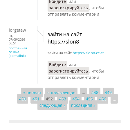
Войдите
или
зарегистрируйтесь
, чтобы
отправлять комментарии
Jorgetaw
зайти на сайт
чт,
07/09/2026 -
https://slon8
06:51
постоянная
ссылка
зайти на сайт
https://slon8-cc.at
(permalink)
Войдите
или
зарегистрируйтесь
, чтобы
отправлять комментарии
« первая
‹ предыдущая
…
448
449
Страницы
450
451
452
453
454
455
456
…
следующая ›
последняя »