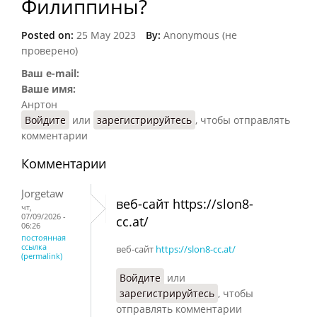
Филиппины?
Posted on:
25 May 2023
By:
Anonymous (не
проверено)
Ваш e-mail:
Ваше имя:
Анртон
Войдите
или
зарегистрируйтесь
, чтобы отправлять
комментарии
Комментарии
Jorgetaw
веб-сайт https://slon8-
чт,
07/09/2026 -
cc.at/
06:26
постоянная
ссылка
веб-сайт
https://slon8-cc.at/
(permalink)
Войдите
или
зарегистрируйтесь
, чтобы
отправлять комментарии