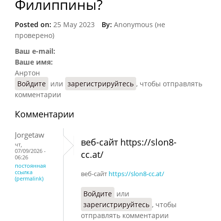
Филиппины?
Posted on:
25 May 2023
By:
Anonymous (не
проверено)
Ваш e-mail:
Ваше имя:
Анртон
Войдите
или
зарегистрируйтесь
, чтобы отправлять
комментарии
Комментарии
Jorgetaw
веб-сайт https://slon8-
чт,
07/09/2026 -
cc.at/
06:26
постоянная
ссылка
веб-сайт
https://slon8-cc.at/
(permalink)
Войдите
или
зарегистрируйтесь
, чтобы
отправлять комментарии