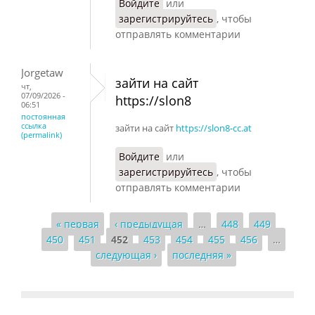
Войдите
или
зарегистрируйтесь
, чтобы
отправлять комментарии
Jorgetaw
зайти на сайт
чт,
07/09/2026 -
https://slon8
06:51
постоянная
ссылка
зайти на сайт
https://slon8-cc.at
(permalink)
Войдите
или
зарегистрируйтесь
, чтобы
отправлять комментарии
« первая
‹ предыдущая
…
448
449
Страницы
450
451
452
453
454
455
456
…
следующая ›
последняя »