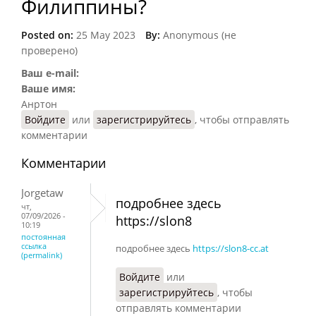
Филиппины?
Posted on:
25 May 2023
By:
Anonymous (не
проверено)
Ваш e-mail:
Ваше имя:
Анртон
Войдите
или
зарегистрируйтесь
, чтобы отправлять
комментарии
Комментарии
Jorgetaw
подробнее здесь
чт,
07/09/2026 -
https://slon8
10:19
постоянная
ссылка
подробнее здесь
https://slon8-cc.at
(permalink)
Войдите
или
зарегистрируйтесь
, чтобы
отправлять комментарии