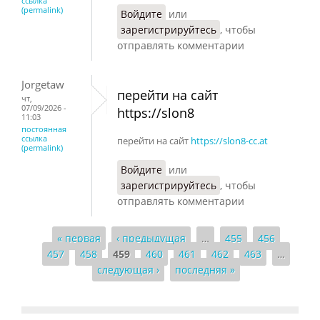
ссылка
(permalink)
Войдите
или
зарегистрируйтесь
, чтобы
отправлять комментарии
Jorgetaw
перейти на сайт
чт,
07/09/2026 -
https://slon8
11:03
постоянная
ссылка
перейти на сайт
https://slon8-cc.at
(permalink)
Войдите
или
зарегистрируйтесь
, чтобы
отправлять комментарии
« первая
‹ предыдущая
…
455
456
Страницы
457
458
459
460
461
462
463
…
следующая ›
последняя »