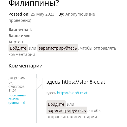
Филиппины?
Posted on:
25 May 2023
By:
Anonymous (не
проверено)
Ваш e-mail:
Ваше имя:
Анртон
Войдите
или
зарегистрируйтесь
, чтобы отправлять
комментарии
Комментарии
Jorgetaw
здесь https://slon8-cc.at
чт,
07/09/2026 -
11:04
здесь
https://slon8-cc.at
постоянная
ссылка
(permalink)
Войдите
или
зарегистрируйтесь
, чтобы
отправлять комментарии