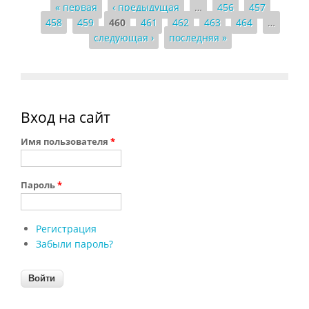
« первая
‹ предыдущая
…
456
457
Страницы
458
459
460
461
462
463
464
…
следующая ›
последняя »
Вход на сайт
Имя пользователя
*
Пароль
*
Регистрация
Забыли пароль?