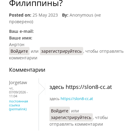
Филиппины?
Posted on:
25 May 2023
By:
Anonymous (не
проверено)
Ваш e-mail:
Ваше имя:
Анртон
Войдите
или
зарегистрируйтесь
, чтобы отправлять
комментарии
Комментарии
Jorgetaw
здесь https://slon8-cc.at
чт,
07/09/2026 -
11:04
здесь
https://slon8-cc.at
постоянная
ссылка
(permalink)
Войдите
или
зарегистрируйтесь
, чтобы
отправлять комментарии