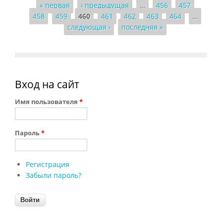
« первая
‹ предыдущая
…
456
457
Страницы
458
459
460
461
462
463
464
…
следующая ›
последняя »
Вход на сайт
Имя пользователя
*
Пароль
*
Регистрация
Забыли пароль?