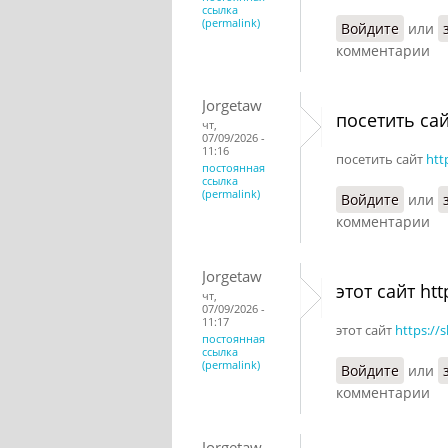
ссылка
(permalink)
Войдите
или
комментарии
Jorgetaw
посетить сай
чт,
07/09/2026 -
11:16
посетить сайт
htt
постоянная
ссылка
(permalink)
Войдите
или
комментарии
Jorgetaw
этот сайт htt
чт,
07/09/2026 -
11:17
этот сайт
https://s
постоянная
ссылка
(permalink)
Войдите
или
комментарии
Jorgetaw