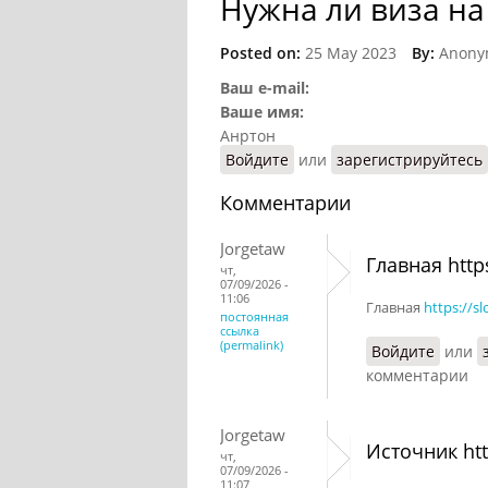
Нужна ли виза н
Posted on:
25 May 2023
By:
Anony
Ваш e-mail:
Ваше имя:
Анртон
Войдите
или
зарегистрируйтесь
Комментарии
Jorgetaw
Главная https
чт,
07/09/2026 -
11:06
Главная
https://sl
постоянная
ссылка
(permalink)
Войдите
или
комментарии
Jorgetaw
Источник http
чт,
07/09/2026 -
11:07