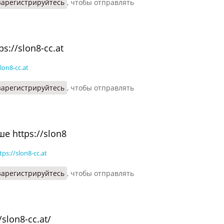
зарегистрируйтесь
, чтобы отправлять
s://slon8-cc.at
slon8-cc.at
зарегистрируйтесь
, чтобы отправлять
е https://slon8
tps://slon8-cc.at
зарегистрируйтесь
, чтобы отправлять
/slon8-cc.at/