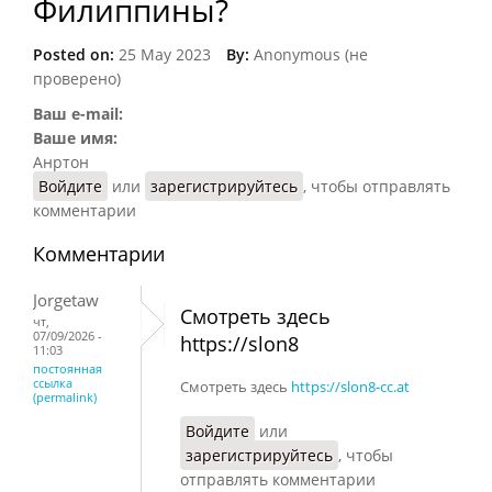
Филиппины?
Posted on:
25 May 2023
By:
Anonymous (не
проверено)
Ваш e-mail:
Ваше имя:
Анртон
Войдите
или
зарегистрируйтесь
, чтобы отправлять
комментарии
Комментарии
Jorgetaw
Смотреть здесь
чт,
07/09/2026 -
https://slon8
11:03
постоянная
ссылка
Смотреть здесь
https://slon8-cc.at
(permalink)
Войдите
или
зарегистрируйтесь
, чтобы
отправлять комментарии